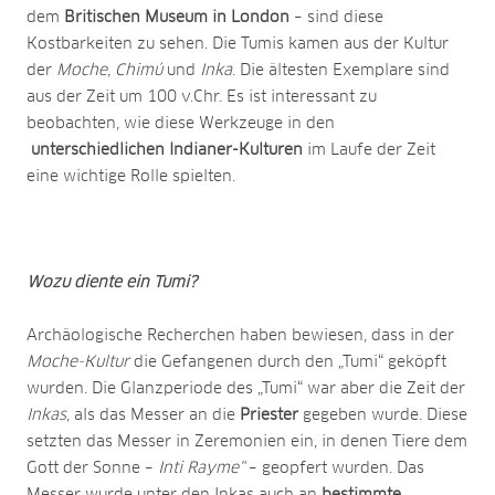
dem
Britischen Museum in London
– sind diese
Kostbarkeiten zu sehen. Die Tumis kamen aus der Kultur
der
Moche, Chimú
und
Inka
. Die ältesten Exemplare sind
aus der Zeit um 100 v.Chr. Es ist interessant zu
beobachten, wie diese Werkzeuge in den
unterschiedlichen Indianer-Kulturen
im Laufe der Zeit
eine wichtige Rolle spielten.
Wozu diente ein Tumi?
Archäologische Recherchen haben bewiesen, dass in der
Moche-Kultur
die Gefangenen durch den „Tumi“ geköpft
wurden. Die Glanzperiode des „Tumi“ war aber die Zeit der
Inkas
, als das Messer an die
Priester
gegeben wurde. Diese
setzten das Messer in Zeremonien ein, in denen Tiere dem
Gott der Sonne –
Inti Rayme“
– geopfert wurden. Das
Messer wurde unter den Inkas auch an
bestimmte