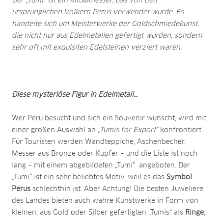
Der „Tumi“ ist ein Ritualmesser, das von den
ursprünglichen Völkern Perus verwendet wurde. Es
handelte sich um Meisterwerke der Goldschmiedekunst,
die nicht nur aus Edelmetallen gefertigt wurden, sondern
sehr oft mit exquisiten Edelsteinen verziert waren.
Diese mysteriöse Figur in Edelmetall…
Wer Peru besucht und sich ein Souvenir wünscht, wird mit
einer großen Auswahl an
„Tumis for Export“
konfrontiert.
Für Touristen werden Wandteppiche, Aschenbecher,
Messer aus Bronze oder Kupfer – und die Liste ist noch
lang – mit einem abgebildeten „Tumi“ angeboten. Der
„Tumi“ ist ein sehr beliebtes Motiv, weil es das
Symbol
Perus
schlechthin ist. Aber Achtung! Die besten Juweliere
des Landes bieten auch wahre Kunstwerke in Form von
kleinen, aus Gold oder Silber gefertigten „Tumis“ als
Ringe
,