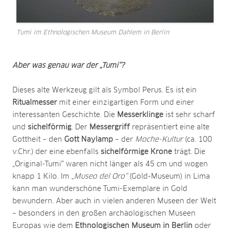
Tumi im Ethnologischen Museum Dahlem in Berlin
Aber was genau war der „Tumi“?
Dieses alte Werkzeug gilt als Symbol Perus. Es ist ein
Ritualmesser
mit einer einzigartigen Form und einer
interessanten Geschichte. Die
Messerklinge
ist sehr scharf
und
sichelförmig
. Der
Messergriff
repräsentiert eine alte
Gottheit – den
Gott Naylamp
– der
Moche-Kultur
(ca. 100
v.Chr.) der eine ebenfalls
sichelförmige Krone
trägt. Die
„Original-Tumi“ waren nicht länger als 45 cm und wogen
knapp 1 Kilo. Im
„Museo del Oro“
(Gold-Museum) in Lima
kann man wunderschöne Tumi-Exemplare in Gold
bewundern. Aber auch in vielen anderen Museen der Welt
– besonders in den großen archäologischen Museen
Europas wie dem
Ethnologischen Museum in Berlin
oder