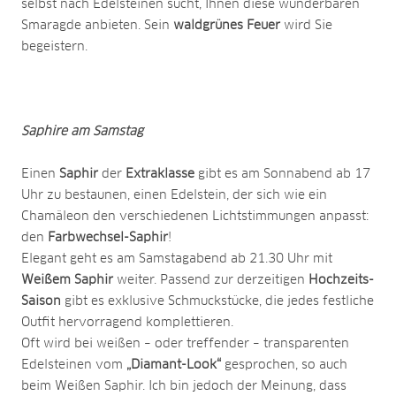
selbst nach Edelsteinen sucht, Ihnen diese wunderbaren
Smaragde anbieten. Sein
waldgrünes Feuer
wird Sie
begeistern.
Saphire am Samstag
Einen
Saphir
der
Extraklasse
gibt es am Sonnabend ab 17
Uhr zu bestaunen, einen Edelstein, der sich wie ein
Chamäleon den verschiedenen Lichtstimmungen anpasst:
den
Farbwechsel-Saphir
!
Elegant geht es am Samstagabend ab 21.30 Uhr mit
Weißem Saphir
weiter. Passend zur derzeitigen
Hochzeits-
Saison
gibt es exklusive Schmuckstücke, die jedes festliche
Outfit hervorragend komplettieren.
Oft wird bei weißen – oder treffender – transparenten
Edelsteinen vom
„Diamant-Look“
gesprochen, so auch
beim Weißen Saphir. Ich bin jedoch der Meinung, dass