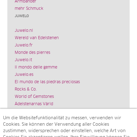
Armbänder
mehr Schmuck
JUWELO
Juwelo.nl
Wereld van Edelstenen
Juwelo.fr
Monde des pierres
Juwelo.it
Il mondo delle gemme
Juwelo.es
El mundo de las piedras preciosas
Rocks & Co.
World of Gemstones
Ädelstenarnas Värld
Schmuck.de
Um die Websitefunktionalität zu messen, verwenden wir
Impressum
Cookies. Sie können der Verwendung aller Cookies
SITEMAP
zustimmen, widersprechen oder einstellen, welche Art von