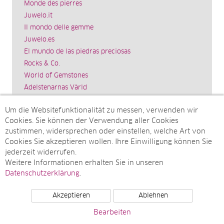
Monde des pierres
Juwelo.it
Il mondo delle gemme
Juwelo.es
El mundo de las piedras preciosas
Rocks & Co.
World of Gemstones
Ädelstenarnas Värld
Schmuck.de
Um die Websitefunktionalität zu messen, verwenden wir
Impressum
Cookies. Sie können der Verwendung aller Cookies
SITEMAP
zustimmen, widersprechen oder einstellen, welche Art von
Cookies Sie akzeptieren wollen. Ihre Einwilligung können Sie
Sitemap
jederzeit widerrufen.
Monatsarchive
Weitere Informationen erhalten Sie in unseren
Top-Artikel
Datenschutzerklärung
.
Akzeptieren
Ablehnen
© Juwelo Deutschland GmbH (ein Tochterunternehmen der
Bearbeiten
elumeo SE)