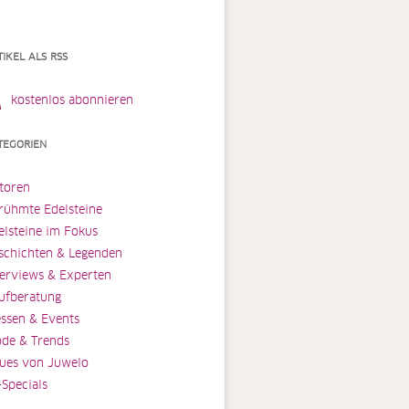
TIKEL ALS RSS
kostenlos abonnieren
TEGORIEN
toren
rühmte Edelsteine
elsteine im Fokus
schichten & Legenden
terviews & Experten
ufberatung
ssen & Events
de & Trends
ues von Juwelo
-Specials