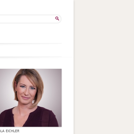
he
:
OLA EICHLER