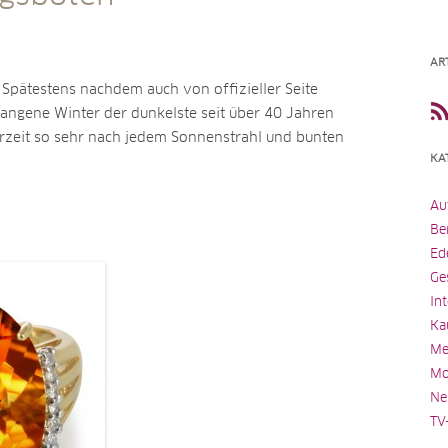
AR
g! Spätestens nachdem auch von offizieller Seite
gangene Winter der dunkelste seit über 40 Jahren
zurzeit so sehr nach jedem Sonnenstrahl und bunten
KA
Au
Be
Ed
Ge
In
Ka
Me
Mo
Ne
TV