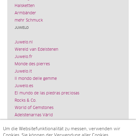
Halsketten
Armbänder
mehr Schmuck
JUWELO
Juwelo.nl
Wereld van Edelstenen
Juwelo.fr
Monde des pierres
Juwelo.it
Il mondo delle gemme
Juwelo.es
El mundo de las piedras preciosas
Rocks & Co.
World of Gemstones
Ädelstenarnas Värld
Schmuck.de
Um die Websitefunktionalität zu messen, verwenden wir
Impressum
Cookies. Sie können der Verwendung aller Cookies