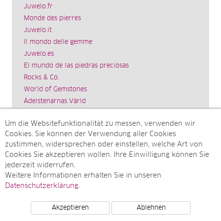
Juwelo.fr
Monde des pierres
Juwelo.it
Il mondo delle gemme
Juwelo.es
El mundo de las piedras preciosas
Rocks & Co.
World of Gemstones
Ädelstenarnas Värld
Schmuck.de
Um die Websitefunktionalität zu messen, verwenden wir
Impressum
Cookies. Sie können der Verwendung aller Cookies
SITEMAP
zustimmen, widersprechen oder einstellen, welche Art von
Cookies Sie akzeptieren wollen. Ihre Einwilligung können Sie
Sitemap
jederzeit widerrufen.
Monatsarchive
Weitere Informationen erhalten Sie in unseren
Top-Artikel
Datenschutzerklärung
.
Akzeptieren
Ablehnen
© Juwelo Deutschland GmbH (ein Tochterunternehmen der