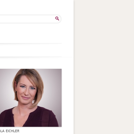
he
:
OLA EICHLER