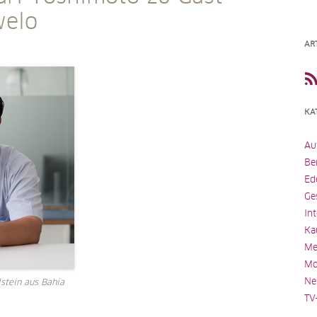
welo
AR
KA
Au
Be
Ed
Ge
In
Ka
Me
Mo
Ne
stein aus Bahia
TV