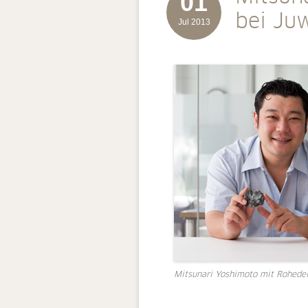
01
bei Ju
Jul 2013
Mitsunari Yoshimoto mit Rohedel