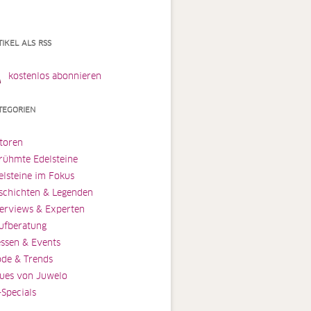
TIKEL ALS RSS
kostenlos abonnieren
TEGORIEN
toren
rühmte Edelsteine
elsteine im Fokus
schichten & Legenden
terviews & Experten
ufberatung
ssen & Events
de & Trends
ues von Juwelo
-Specials