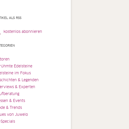
TIKEL ALS RSS
kostenlos abonnieren
TEGORIEN
toren
rühmte Edelsteine
elsteine im Fokus
schichten & Legenden
terviews & Experten
ufberatung
ssen & Events
de & Trends
ues von Juwelo
-Specials