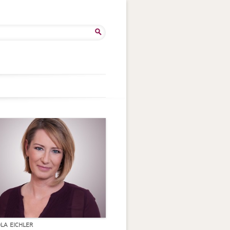
he
:
OLA EICHLER