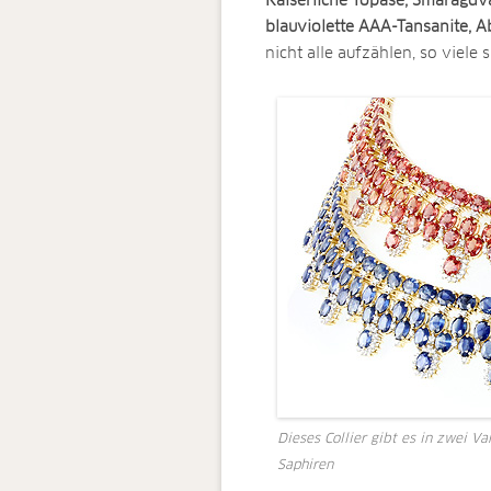
Kaiserliche Topase, Smaragdv
blauviolette AAA-Tansanite, A
nicht alle aufzählen, so viele s
Dieses Collier gibt es in zwei V
Saphiren