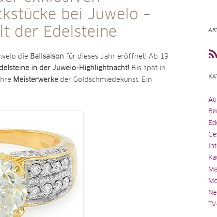
kstücke bei Juwelo –
t der Edelsteine
AR
uwelo die
Ballsaison
für dieses Jahr eröffnet! Ab 19
delsteine in der Juwelo-Highlightnacht!
Bis spät in
KA
ahre
Meisterwerke
der Goldschmiedekunst. Ein
Au
Be
Ed
Ge
In
Ka
Me
Mo
Ne
TV