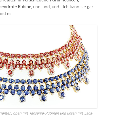
arietäten in verschiedenen Grünnuancen,
bendrote Rubine,
und, und, und… Ich kann sie gar
ind es.
arianten: oben mit Tansania-Rubinen und unten mit Laos-