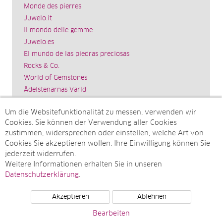
Monde des pierres
Juwelo.it
Il mondo delle gemme
Juwelo.es
El mundo de las piedras preciosas
Rocks & Co.
World of Gemstones
Ädelstenarnas Värld
Schmuck.de
Um die Websitefunktionalität zu messen, verwenden wir
Impressum
Cookies. Sie können der Verwendung aller Cookies
SITEMAP
zustimmen, widersprechen oder einstellen, welche Art von
Cookies Sie akzeptieren wollen. Ihre Einwilligung können Sie
Sitemap
jederzeit widerrufen.
Monatsarchive
Weitere Informationen erhalten Sie in unseren
Top-Artikel
Datenschutzerklärung
.
Akzeptieren
Ablehnen
© Juwelo Deutschland GmbH (ein Tochterunternehmen der
Bearbeiten
elumeo SE)