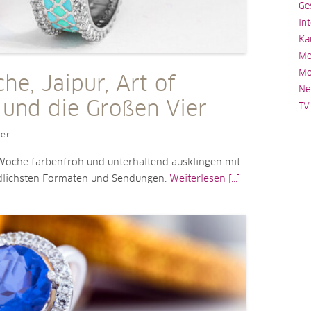
Ge
In
Ka
Me
Mo
he, Jaipur, Art of
Ne
 und die Großen Vier
TV
ler
 Woche farbenfroh und unterhaltend ausklingen mit
dlichsten Formaten und Sendungen.
Weiterlesen [...]