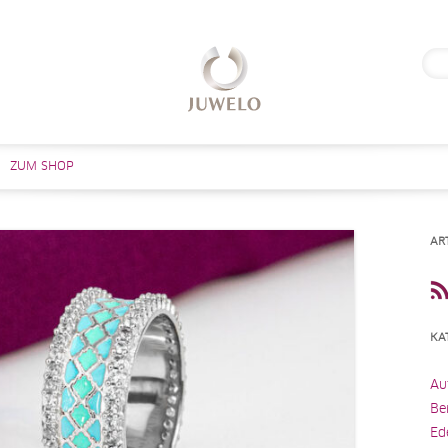
Suc
nach
Zum Inhalt springen
ZUM SHOP
AR
KA
Au
Be
Ed