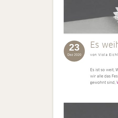
Es wei
23
Dez 2020
von Viola Eich
Es ist so weit,
wir alle das Fe
gewohnt sind,
W