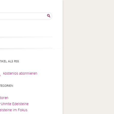
he
:
TIKEL ALS RSS
kostenlos abonnieren
TEGORIEN
toren
rühmte Edelsteine
elsteine im Fokus