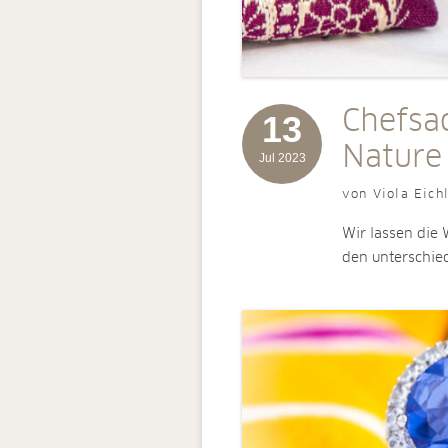
Chefsac
13
Nature
Jul 2023
von Viola Eich
Wir lassen die
den unterschie