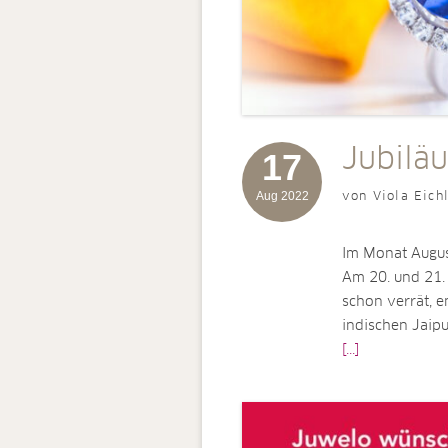
Jubilä
17
Aug 2022
von Viola Eich
Im Monat August
Am 20. und 21.
schon verrät, e
indischen Jaipu
[...]