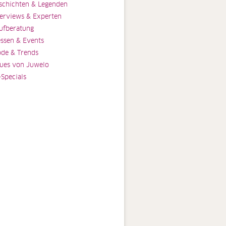
schichten & Legenden
terviews & Experten
ufberatung
ssen & Events
de & Trends
ues von Juwelo
-Specials