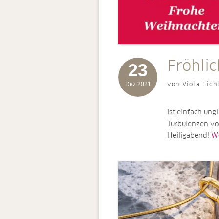
Fröhli
23
Dez 2021
von Viola Eich
ist einfach ungl
Turbulenzen vo
Heiligabend!
We