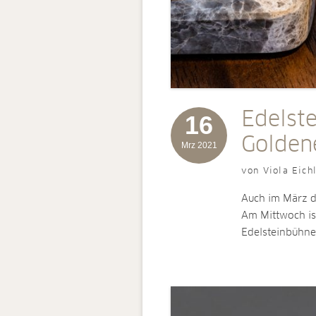
Edelst
16
Goldene
Mrz 2021
von Viola Eich
Auch im März d
Am Mittwoch ist
Edelsteinbühn