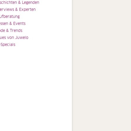
schichten & Legenden
terviews & Experten
ufberatung
ssen & Events
de & Trends
ues von Juwelo
-Specials