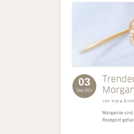
Trended
03
Morgan
Sep 2021
von Viola Eich
Morganite sind 
Roségold gefas