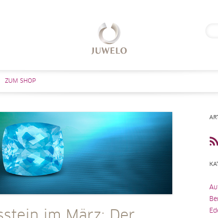
Suc
nach
Zum Inhalt springen
ZUM SHOP
AR
KA
Au
Be
Ed
sstein im März: Der