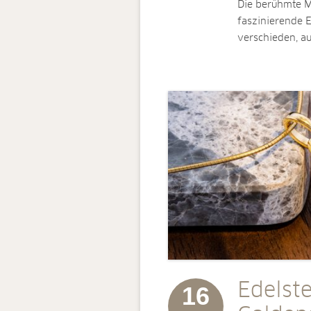
Die berühmte Mi
faszinierende E
verschieden, a
Edelst
16