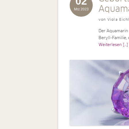
02
Aquama
Mrz 2023
von Viola Eich
Der Aquamarin 
Beryll-Familie,
Weiterlesen [...]