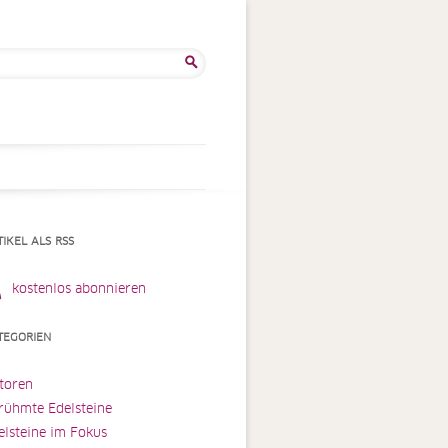
he
:
TIKEL ALS RSS
kostenlos abonnieren
TEGORIEN
toren
rühmte Edelsteine
elsteine im Fokus