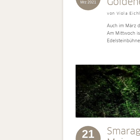
Goldene
Mrz 2021
von Viola Eich
Auch im März d
Am Mittwoch ist
Edelsteinbühn
Smarag
21