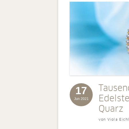
Tausen
17
Edelst
Jun 2021
Quarz
von Viola Eich