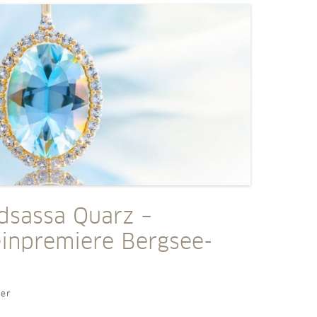
dsassa Quarz –
einpremiere Bergsee-
ler