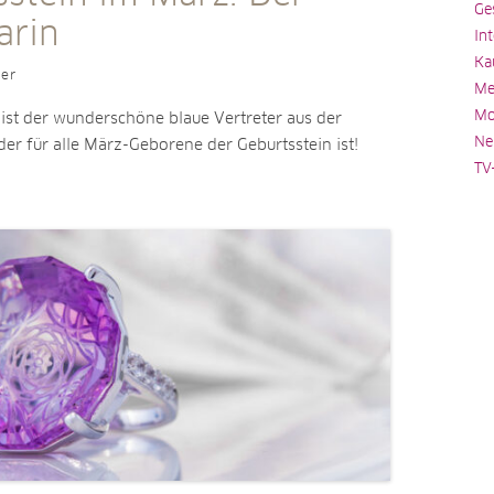
Ge
rin
In
Ka
ler
Me
Mo
ist der wunderschöne blaue Vertreter aus der
Ne
 der für alle März-Geborene der Geburtsstein ist!
TV