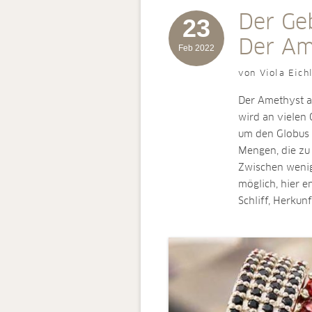
Der Ge
23
Der Am
Feb 2022
von Viola Eich
Der Amethyst al
wird an vielen
um den Globus 
Mengen, die zu 
Zwischen wenige
möglich, hier e
Schliff, Herku