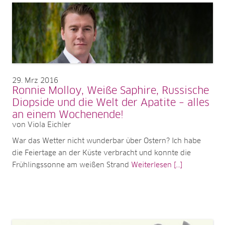
29
Mrz 2016
Ronnie Molloy, Weiße Saphire, Russische
Diopside und die Welt der Apatite – alles
an einem Wochenende!
von Viola Eichler
War das Wetter nicht wunderbar über Ostern? Ich habe
die Feiertage an der Küste verbracht und konnte die
Frühlingssonne am weißen Strand
Weiterlesen [...]