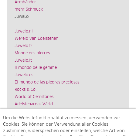
Armbänder
mehr Schmuck
JUWELO
Juwelo.nl
Wereld van Edelstenen
Juwelo.fr
Monde des pierres
Juwelo.it
Il mondo delle gemme
Juwelo.es
El mundo de las piedras preciosas
Rocks & Co.
World of Gemstones
Ädelstenarnas Värld
Schmuck.de
Um die Websitefunktionalität zu messen, verwenden wir
Impressum
Cookies. Sie können der Verwendung aller Cookies
SITEMAP
zustimmen, widersprechen oder einstellen, welche Art von