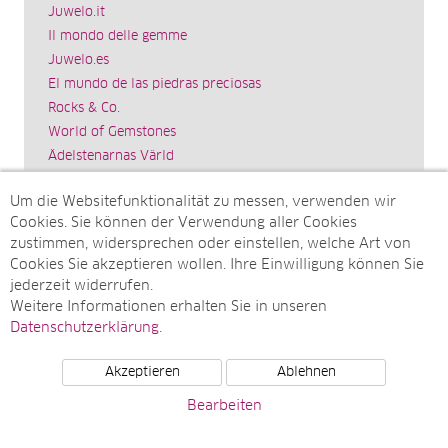
Juwelo.it
Il mondo delle gemme
Juwelo.es
El mundo de las piedras preciosas
Rocks & Co.
World of Gemstones
Ädelstenarnas Värld
Schmuck.de
Um die Websitefunktionalität zu messen, verwenden wir
Impressum
Cookies. Sie können der Verwendung aller Cookies
SITEMAP
zustimmen, widersprechen oder einstellen, welche Art von
Cookies Sie akzeptieren wollen. Ihre Einwilligung können Sie
Sitemap
jederzeit widerrufen.
Monatsarchive
Weitere Informationen erhalten Sie in unseren
Top-Artikel
Datenschutzerklärung
.
Akzeptieren
Ablehnen
© Juwelo Deutschland GmbH (ein Tochterunternehmen der
Bearbeiten
elumeo SE)