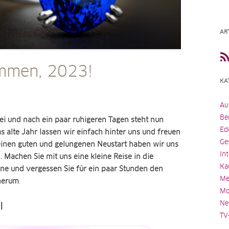
AR
mmen, 2023!
KA
Au
Be
ei und nach ein paar ruhigeren Tagen steht nun
Ed
as alte Jahr lassen wir einfach hinter uns und freuen
Ge
 einen guten und gelungenen Neustart haben wir uns
In
n. Machen Sie mit uns eine kleine Reise in die
Ka
ne und vergessen Sie für ein paar Stunden den
Me
 herum
.
Mo
Ne
I
TV