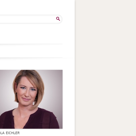
he
:
OLA EICHLER