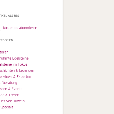
TIKEL ALS RSS
kostenlos abonnieren
TEGORIEN
toren
rühmte Edelsteine
elsteine im Fokus
schichten & Legenden
terviews & Experten
ufberatung
ssen & Events
de & Trends
ues von Juwelo
-Specials