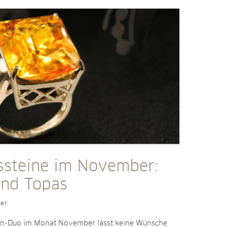
ssteine im November:
und Topas
ler
in-Duo im Monat November lässt keine Wünsche