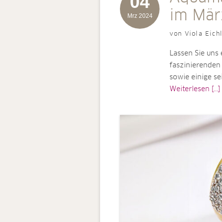
04
im Mär
Mrz 2024
von Viola Eich
Lassen Sie uns 
faszinierenden
sowie einige s
Weiterlesen [...]