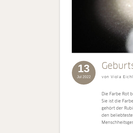
Geburts
13
Jul 2022
von Viola Eich
Die Farbe Rot b
Sie ist die Far
gehört der Rubi
den beliebtest
Menschheitsges