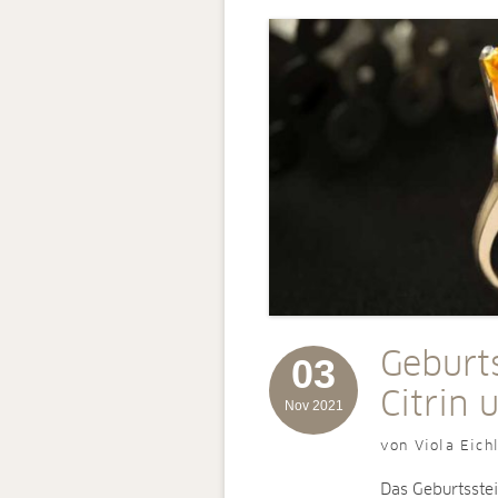
Geburt
03
Citrin 
Nov 2021
von Viola Eich
Das Geburtsste