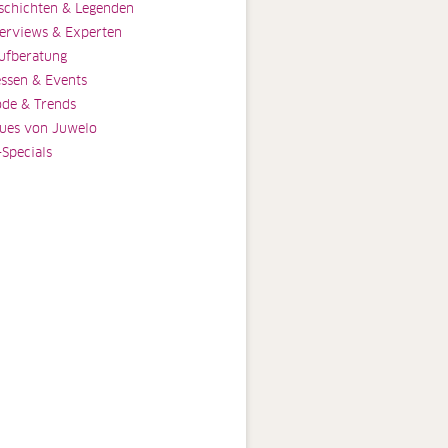
schichten & Legenden
terviews & Experten
ufberatung
ssen & Events
de & Trends
ues von Juwelo
-Specials