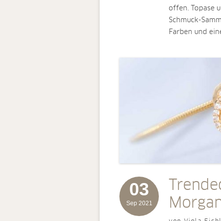
offen. Topase u
Schmuck-Sammlu
Farben und eine
Trended
03
Morgan
Sep 2021