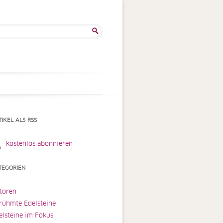
he
:
TIKEL ALS RSS
kostenlos abonnieren
TEGORIEN
toren
rühmte Edelsteine
elsteine im Fokus