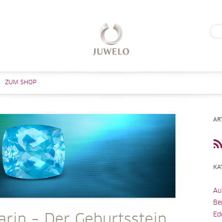
Suc
nach
Zum Inhalt springen
ZUM SHOP
AR
KA
Au
Be
Ed
rin – Der Geburtsstein