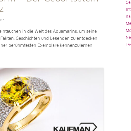
Ge
z
In
Ka
ler
Me
Mo
eintauchen in die Welt des Aquamarins, um seine
Ne
 Fakten, Geschichten und Legenden zu entdecken,
TV
einer berühmtesten Exemplare kennenzulernen.