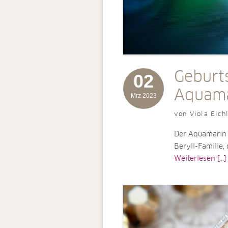
Geburt
02
Aquama
Mrz 2023
von Viola Eich
Der Aquamarin 
Beryll-Familie,
Weiterlesen [...]